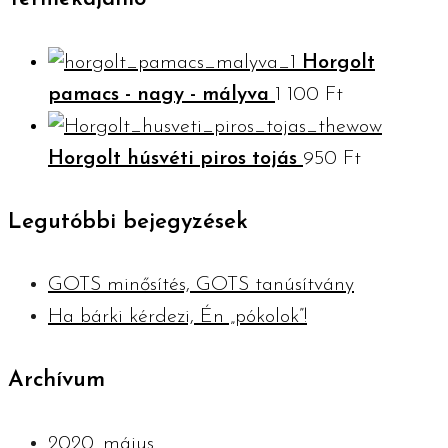
Horgolt
pamacs - nagy - mályva
1 100
Ft
Horgolt húsvéti piros tojás
950
Ft
Legutóbbi bejegyzések
GOTS minősítés, GOTS tanúsítvány
Ha bárki kérdezi, Én „pókolok”!
Archívum
2020. május