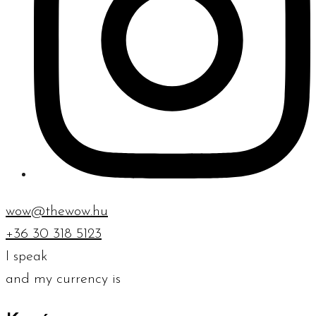
wow@thewow.hu
+36 30 318 5123
I speak
and my currency is