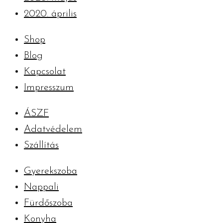
2020. április
Shop
Blog
Kapcsolat
Impresszum
ÁSZF
Adatvédelem
Szállítás
Gyerekszoba
Nappali
Fürdőszoba
Konyha