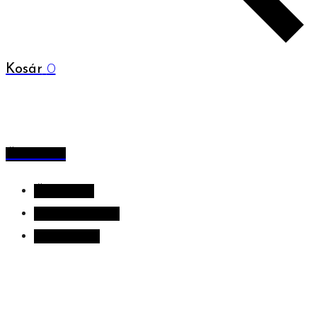
Kosár
0
Összes hír
Összes hír
Alkotni szuper
The WOW