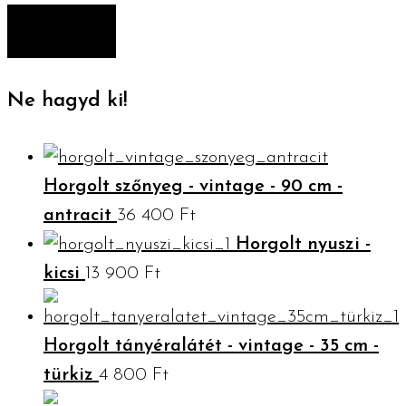
ár
ár
SZŰRÉS
Ne hagyd ki!
Horgolt szőnyeg - vintage - 90 cm -
antracit
36 400
Ft
Horgolt nyuszi -
kicsi
13 900
Ft
Horgolt tányéralátét - vintage - 35 cm -
türkiz
4 800
Ft