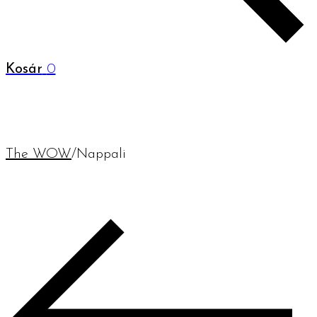
Kosár
0
The WOW
/
Nappali