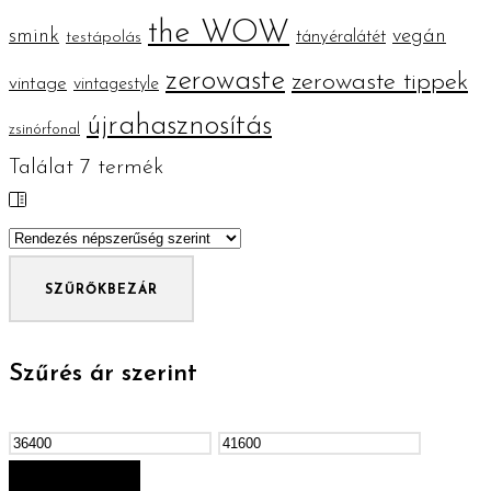
the WOW
smink
vegán
tányéralátét
testápolás
zerowaste
zerowaste tippek
vintage
vintagestyle
újrahasznosítás
zsinórfonal
Találat
7
termék
SZŰRŐK
BEZÁR
Szűrés ár szerint
Min
Max
ár
ár