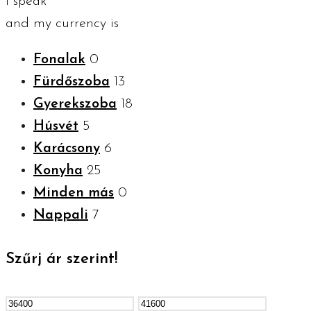
I speak
and my currency is
Fonalak
0
Fürdőszoba
13
Gyerekszoba
18
Húsvét
5
Karácsony
6
Konyha
25
Minden más
0
Nappali
7
Szűrj ár szerint!
Min
Max