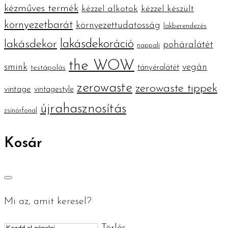
kézműves termék
kézzel alkotok
kézzel készült
környezetbarát
környezettudatosság
lakberendezés
lakásdekoráció
lakásdekor
poháralátét
nappali
the WOW
smink
vegán
tányéralátét
testápolás
zerowaste
zerowaste tippek
vintage
vintagestyle
újrahasznosítás
zsinórfonal
Kosár
Mi az, amit keresel?