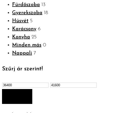
Fürdőszoba
13
Gyerekszoba
18
Húsvét
5
Karácsony
6
Konyha
25
Minden más
0
Nappali
7
Szűrj ár szerint!
Min
Max
ár
ár
SZŰRÉS