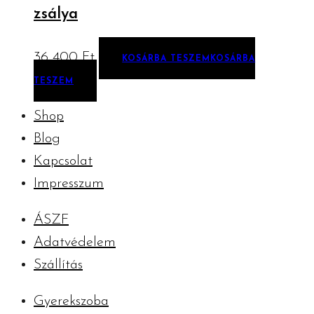
zsálya
36 400
Ft
KOSÁRBA TESZEM
KOSÁRBA
TESZEM
Shop
Blog
Kapcsolat
Impresszum
ÁSZF
Adatvédelem
Szállítás
Gyerekszoba