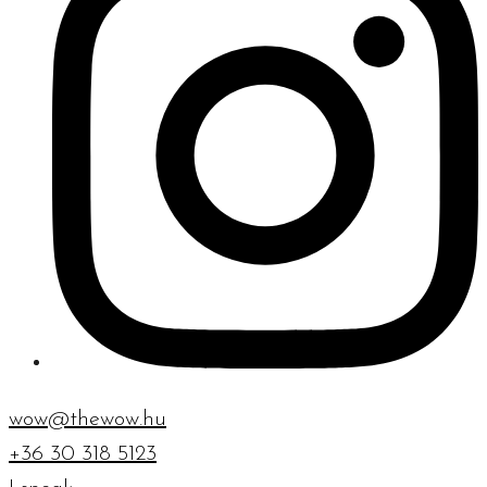
wow@thewow.hu
+36 30 318 5123