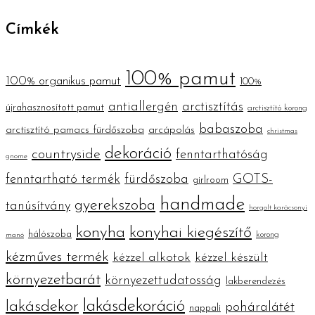
Címkék
100% pamut
100% organikus pamut
100%
antiallergén
arctisztítás
újrahasznosított pamut
arctisztító korong
babaszoba
arctisztító pamacs fürdőszoba
arcápolás
christmas
dekoráció
countryside
fenntarthatóság
gnome
fenntartható termék
fürdőszoba
GOTS-
girlroom
handmade
gyerekszoba
tanúsítvány
horgolt karácsonyi
konyha
konyhai kiegészítő
hálószoba
korong
manó
kézműves termék
kézzel alkotok
kézzel készült
környezetbarát
környezettudatosság
lakberendezés
lakásdekoráció
lakásdekor
poháralátét
nappali