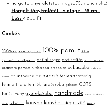
Horgolt tányéralátét - vintage - 35 cm -
bézs
4 800
Ft
Címkék
100% pamut
100% organikus pamut
100%
antiallergén
arctisztítás
újrahasznosított pamut
arctisztító korong
babaszoba
arctisztító pamacs fürdőszoba
arcápolás
christmas
dekoráció
countryside
fenntarthatóság
gnome
fenntartható termék
fürdőszoba
GOTS-
girlroom
handmade
gyerekszoba
tanúsítvány
horgolt karácsonyi
konyha
konyhai kiegészítő
hálószoba
korong
manó