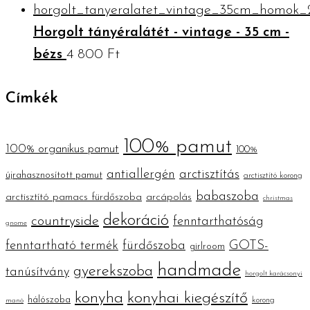
Horgolt tányéralátét - vintage - 35 cm -
bézs
4 800
Ft
Címkék
100% pamut
100% organikus pamut
100%
antiallergén
arctisztítás
újrahasznosított pamut
arctisztító korong
babaszoba
arctisztító pamacs fürdőszoba
arcápolás
christmas
dekoráció
countryside
fenntarthatóság
gnome
fenntartható termék
fürdőszoba
GOTS-
girlroom
handmade
gyerekszoba
tanúsítvány
horgolt karácsonyi
konyha
konyhai kiegészítő
hálószoba
korong
manó