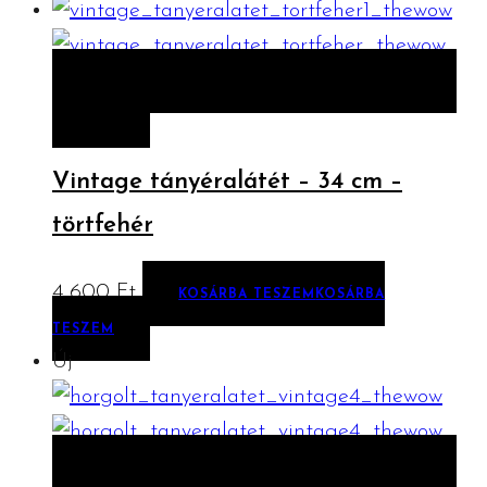
ELŐNÉZET
KOSÁRBA TESZEM
KOSÁRBA
TESZEM
Vintage tányéralátét – 34 cm –
törtfehér
4 600
Ft
KOSÁRBA TESZEM
KOSÁRBA
TESZEM
Új
ELŐNÉZET
KOSÁRBA TESZEM
KOSÁRBA