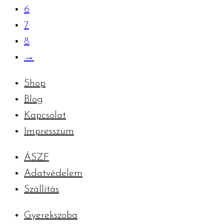
6
7
8
→
Shop
Blog
Kapcsolat
Impresszum
ÁSZF
Adatvédelem
Szállítás
Gyerekszoba