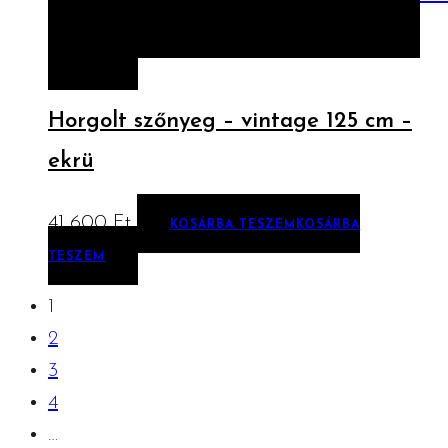
ELŐNÉZET
KOSÁRBA TESZEM
KOSÁRBA
TESZEM
Horgolt szőnyeg – vintage 125 cm –
ekrü
41 600
Ft
KOSÁRBA TESZEM
KOSÁRBA
TESZEM
1
2
3
4
…