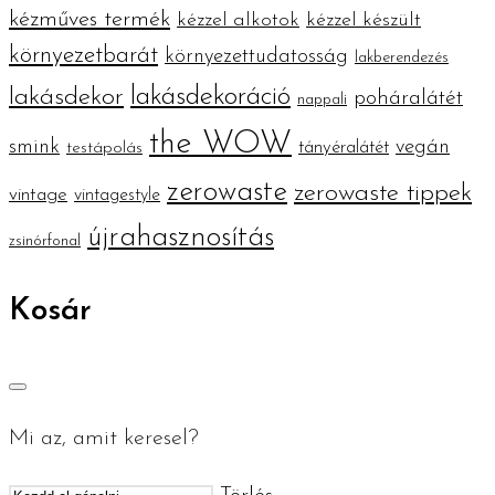
kézműves termék
kézzel alkotok
kézzel készült
környezetbarát
környezettudatosság
lakberendezés
lakásdekoráció
lakásdekor
poháralátét
nappali
the WOW
smink
vegán
tányéralátét
testápolás
zerowaste
zerowaste tippek
vintage
vintagestyle
újrahasznosítás
zsinórfonal
Kosár
Mi az, amit keresel?