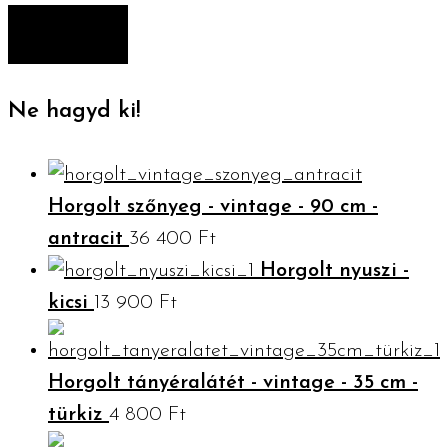
ár
ár
SZŰRÉS
Ne hagyd ki!
Horgolt szőnyeg - vintage - 90 cm -
antracit
36 400
Ft
Horgolt nyuszi -
kicsi
13 900
Ft
Horgolt tányéralátét - vintage - 35 cm -
türkiz
4 800
Ft