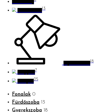
6
Karácsony
13
Fürdőszoba
18
Gyerekszoba
7
Nappali
25
Konyha
Fonalak
0
Fürdőszoba
13
Gyerekszoba
18