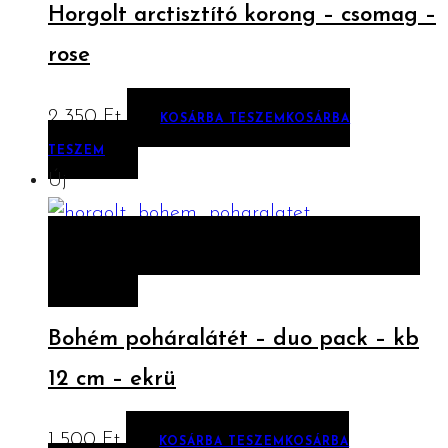
Horgolt arctisztító korong – csomag –
rose
2 350
Ft
KOSÁRBA TESZEM
KOSÁRBA
TESZEM
Új
ELŐNÉZET
KOSÁRBA TESZEM
KOSÁRBA
TESZEM
Bohém poháralátét – duo pack – kb
12 cm – ekrü
1 500
Ft
KOSÁRBA TESZEM
KOSÁRBA