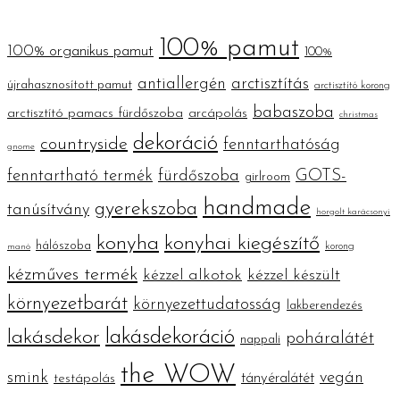
100% pamut
100% organikus pamut
100%
antiallergén
arctisztítás
újrahasznosított pamut
arctisztító korong
babaszoba
arctisztító pamacs fürdőszoba
arcápolás
christmas
dekoráció
countryside
fenntarthatóság
gnome
fenntartható termék
fürdőszoba
GOTS-
girlroom
handmade
gyerekszoba
tanúsítvány
horgolt karácsonyi
konyha
konyhai kiegészítő
hálószoba
korong
manó
kézműves termék
kézzel alkotok
kézzel készült
környezetbarát
környezettudatosság
lakberendezés
lakásdekoráció
lakásdekor
poháralátét
nappali
the WOW
smink
vegán
tányéralátét
testápolás