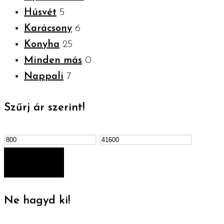
Húsvét
5
Karácsony
6
Konyha
25
Minden más
0
Nappali
7
Szűrj ár szerint!
Min
Max
ár
ár
SZŰRÉS
Ne hagyd ki!