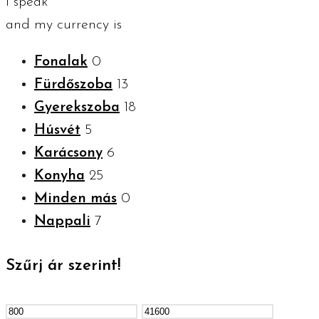
I speak
and my currency is
Fonalak
0
Fürdőszoba
13
Gyerekszoba
18
Húsvét
5
Karácsony
6
Konyha
25
Minden más
0
Nappali
7
Szűrj ár szerint!
Min
Max