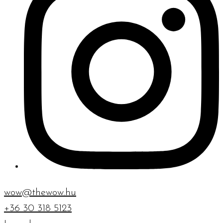
wow@thewow.hu
+36 30 318 5123