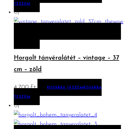
TESZEM
Új
ELŐNÉZET
KOSÁRBA TESZEM
KOSÁRBA
TESZEM
Horgolt tányéralátét – vintage – 37
cm – zöld
4 700
Ft
KOSÁRBA TESZEM
KOSÁRBA
TESZEM
Új