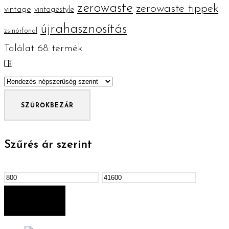
zerowaste
zerowaste tippek
vintage
vintagestyle
újrahasznosítás
zsinórfonal
Találat
68
termék
SZŰRŐK
BEZÁR
Szűrés ár szerint
Min
Max
ár
ár
SZŰRÉS