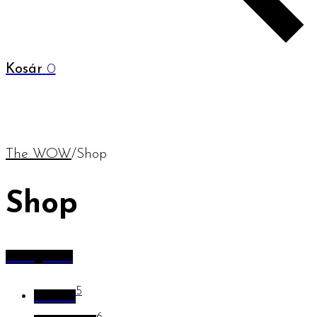
Kosár
0
The WOW
/
Shop
Shop
Kategóriák
5
Húsvét