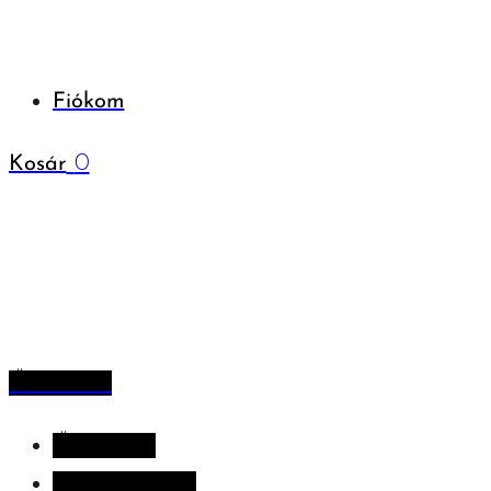
Fiókom
0
Kosár
Összes hír
Összes hír
Alkotni szuper