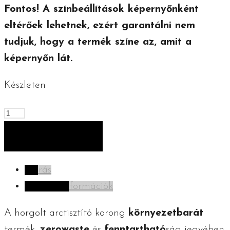
Fontos! A színbeállítások képernyőnként
eltérőek lehetnek, ezért garantálni nem
tudjuk, hogy a termék színe az, amit a
képernyőn lát.
Készleten
Horgolt
arctisztító
KOSÁRBA TESZEM
korong
-
Leírás
csomag
További információk
-
kék
A horgolt arctisztító korong
környezetbarát
mennyiség
termék,
zerowaste
és
fenntartható
ság jegyében