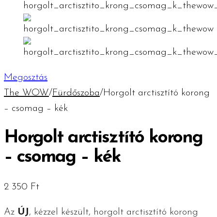
Megosztás
The WOW
/
Fürdőszoba
/
Horgolt arctisztító korong
– csomag – kék
Horgolt arctisztító korong
– csomag – kék
2 350
Ft
Az
ÚJ
, kézzel készült, horgolt arctisztító korong