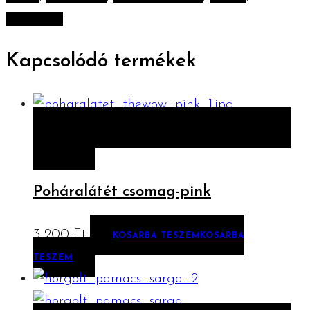
zerowaste
Kapcsolódó termékek
ELŐNÉZET
KOSÁRBA TESZEM
KOSÁRBA
TESZEM
Poháralátét csomag-pink
3 200
Ft
KOSÁRBA TESZEM
KOSÁRBA
TESZEM