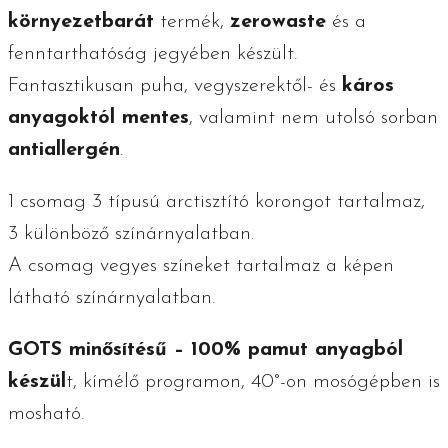
környezetbarát
termék,
zerowaste
és a
fenntarthatóság jegyében készült.
Fantasztikusan puha, vegyszerektől- és
káros
anyagoktól mentes
, valamint nem utolsó sorban
antiallergén
.
1 csomag 3 típusú arctisztító korongot tartalmaz,
3 különböző színárnyalatban.
A csomag vegyes színeket tartalmaz a képen
látható színárnyalatban.
GOTS minősítésű – 100% pamut anyagból
készül
t, kímélő programon, 40°-on mosógépben is
mosható.