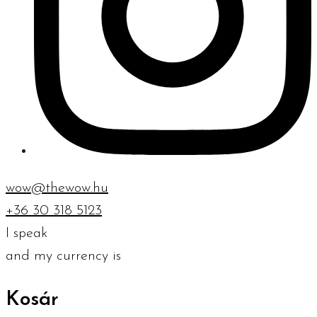
wow@thewow.hu
+36 30 318 5123
I speak
and my currency is
Kosár