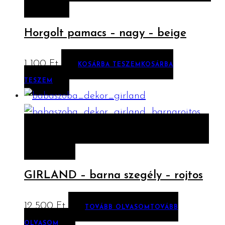
TESZEM
Horgolt pamacs – nagy – beige
1 100
Ft
KOSÁRBA TESZEM
KOSÁRBA
TESZEM
ELŐNÉZET
TOVÁBB OLVASOM
TOVÁBB
OLVASOM
GIRLAND – barna szegély – rojtos
12 500
Ft
TOVÁBB OLVASOM
TOVÁBB
OLVASOM