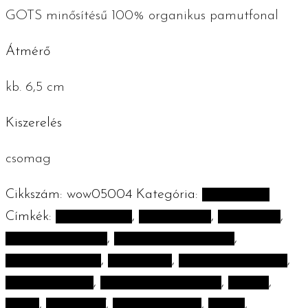
GOTS minősítésű 100% organikus pamutfonal
Átmérő
kb. 6,5 cm
Kiszerelés
csomag
Cikkszám:
wow05004
Kategória:
Fürdőszoba
Címkék:
100% pamut
,
antiallergén
,
arctisztítás
,
arctisztító korong
,
fenntartható termék
,
fenntarthatóság
,
fürdőszoba
,
GOTS-tanúsítvány
,
környezetbarát
,
környezettudatosság
,
korong
,
smink
,
the WOW
,
újrahasznosítás
,
vegán
,