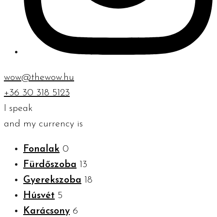
wow@thewow.hu
+36 30 318 5123
I speak
and my currency is
Fonalak
0
Fürdőszoba
13
Gyerekszoba
18
Húsvét
5
Karácsony
6