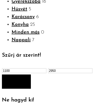
Gyerekszoba
18
Húsvét
5
Karácsony
6
Konyha
25
Minden más
0
Nappali
7
Szűrj ár szerint!
Min
Max
ár
ár
SZŰRÉS
Ne hagyd ki!