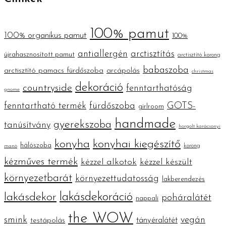
100% pamut
100% organikus pamut
100%
antiallergén
arctisztítás
újrahasznosított pamut
arctisztító korong
babaszoba
arctisztító pamacs fürdőszoba
arcápolás
christmas
dekoráció
countryside
fenntarthatóság
gnome
fenntartható termék
fürdőszoba
GOTS-
girlroom
handmade
gyerekszoba
tanúsítvány
horgolt karácsonyi
konyha
konyhai kiegészítő
hálószoba
korong
manó
kézműves termék
kézzel alkotok
kézzel készült
környezetbarát
környezettudatosság
lakberendezés
lakásdekoráció
lakásdekor
poháralátét
nappali
the WOW
smink
vegán
tányéralátét
testápolás