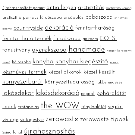
antiallergén
arctisztítás
újrahasznosított pamut
arctisztító korong
babaszoba
arctisztító pamacs fürdőszoba
arcápolás
christmas
dekoráció
countryside
fenntarthatóság
gnome
fenntartható termék
fürdőszoba
GOTS-
girlroom
handmade
gyerekszoba
tanúsítvány
horgolt karácsonyi
konyha
konyhai kiegészítő
hálószoba
korong
manó
kézműves termék
kézzel alkotok
kézzel készült
környezetbarát
környezettudatosság
lakberendezés
lakásdekoráció
lakásdekor
poháralátét
nappali
the WOW
smink
vegán
tányéralátét
testápolás
zerowaste
zerowaste tippek
vintage
vintagestyle
újrahasznosítás
zsinórfonal