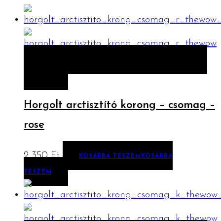
ELŐNÉZET
KOSÁRBA TESZEM
KOSÁRBA
TESZEM
Horgolt arctisztító korong – csomag –
rose
2 350
Ft
KOSÁRBA TESZEM
KOSÁRBA
TESZEM