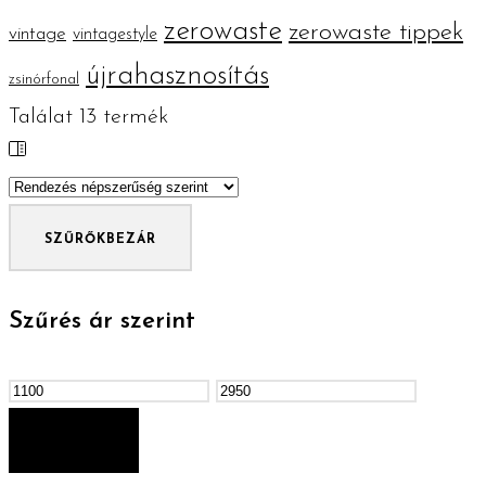
zerowaste
zerowaste tippek
vintage
vintagestyle
újrahasznosítás
zsinórfonal
Találat
13
termék
SZŰRŐK
BEZÁR
Szűrés ár szerint
Min
Max
ár
ár
SZŰRÉS