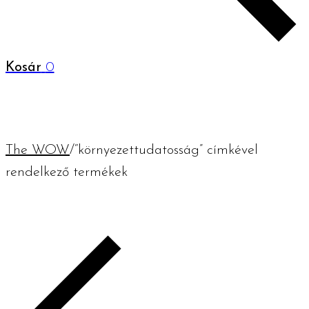
Kosár
0
The WOW
/
“környezettudatosság” címkével
rendelkező termékek