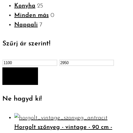
Konyha
25
Minden más
0
Nappali
7
Szűrj ár szerint!
Min
Max
ár
ár
SZŰRÉS
Ne hagyd ki!
Horgolt szőnyeg - vintage - 90 cm -