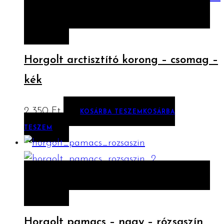
ELŐNÉZET
KOSÁRBA TESZEM
KOSÁRBA
TESZEM
Horgolt arctisztító korong – csomag –
kék
2 350
Ft
KOSÁRBA TESZEM
KOSÁRBA
TESZEM
ELŐNÉZET
KOSÁRBA TESZEM
KOSÁRBA
TESZEM
Horgolt pamacs – nagy – rózsaszín