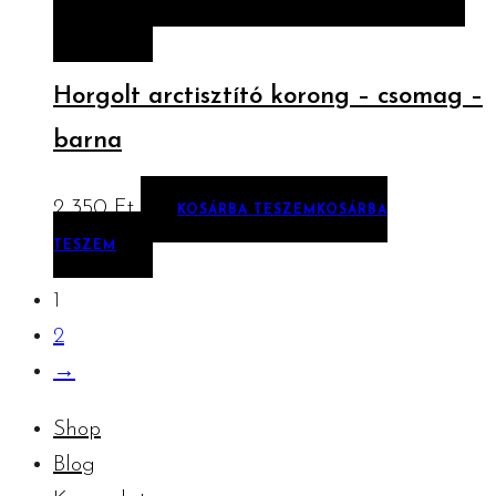
TESZEM
Horgolt arctisztító korong – csomag –
barna
2 350
Ft
KOSÁRBA TESZEM
KOSÁRBA
TESZEM
1
2
→
Shop
Blog