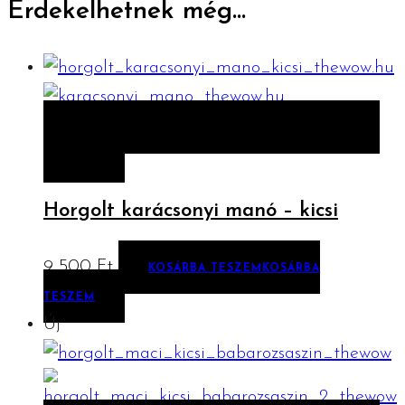
Érdekelhetnek még…
ELŐNÉZET
KOSÁRBA TESZEM
KOSÁRBA
TESZEM
Horgolt karácsonyi manó – kicsi
9 500
Ft
KOSÁRBA TESZEM
KOSÁRBA
TESZEM
Új