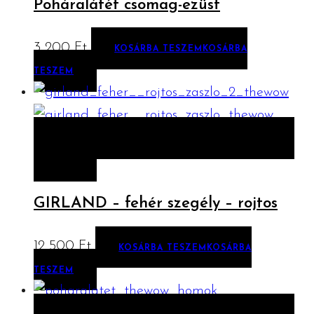
Poháralátét csomag-ezüst
3 200
Ft
KOSÁRBA TESZEM
KOSÁRBA
TESZEM
ELŐNÉZET
KOSÁRBA TESZEM
KOSÁRBA
TESZEM
GIRLAND – fehér szegély – rojtos
12 500
Ft
KOSÁRBA TESZEM
KOSÁRBA
TESZEM