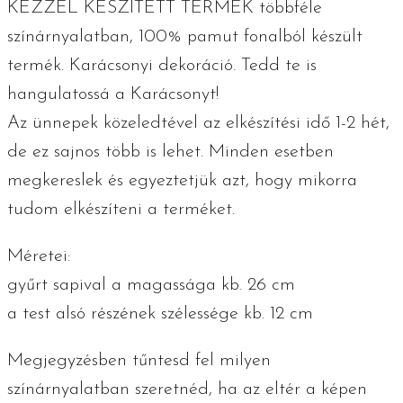
KÉZZEL KÉSZÍTETT TERMÉK többféle
színárnyalatban, 100% pamut fonalból készült
termék. Karácsonyi dekoráció. Tedd te is
hangulatossá a Karácsonyt!
Az ünnepek közeledtével az elkészítési idő 1-2 hét,
de ez sajnos több is lehet. Minden esetben
megkereslek és egyeztetjük azt, hogy mikorra
tudom elkészíteni a terméket.
Méretei:
gyűrt sapival a magassága kb. 26 cm
a test alsó részének szélessége kb. 12 cm
Megjegyzésben tűntesd fel milyen
színárnyalatban szeretnéd, ha az eltér a képen