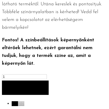
látható terméktől. Utána kereslek és pontosítjuk.
Többféle színárnyalatban is kérheted! Vedd fel
velem a kapcsolatot az elérhetőségeim
bármelyikén!
Fontos! A színbeállítások képernyőnként
eltérőek lehetnek, ezért garantálni nem
tudjuk, hogy a termék színe az, amit a
képernyőn lát.
Horgolt
karácsonyi
KOSÁRBA TESZEM
manó
-
Leírás
nagy