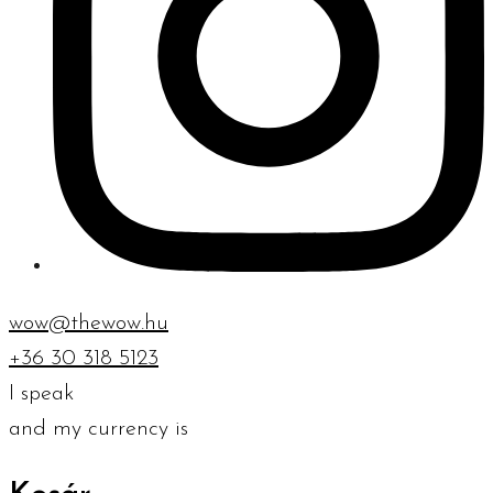
wow@thewow.hu
+36 30 318 5123
I speak
and my currency is