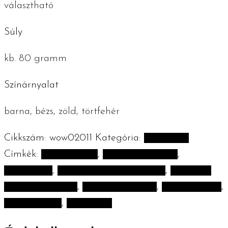
választható
Súly
kb. 80 gramm
Színárnyalat
barna, bézs, zöld, törtfehér
Cikkszám:
wow02011
Kategória:
Karácsony
Címkék:
100% pamut
,
christmas gnome
,
handmade
,
horgolt karácsonyi manó
,
kézműves
karácsonyi manó
,
kézműves termék
,
kézzel alkotok
,
kézzel készült
,
the WOW