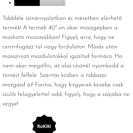
További információk
mennyiség
Többféle színárnyalatban és méretben elérhető
termék! A termék 40°-on akár mosógépben is
mosható mosózsákban! Figyelj arra, hogy ne
centrifugázz túl nagy fordulaton. Mosás után
masszírozó mozdulatokkal igazítsd formára. Ha
nem akar megállni, az alsó résznél nyomkodd a
tömést felfelé. Szárítás közben is többször
mozgasd át! Fontos, hogy kisgyerek kezébe csak
szülői felügyelettel add, figyelj, hogy a szájába ne
vegye!