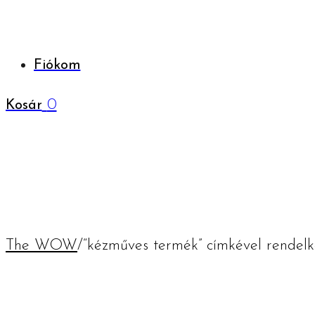
Fiókom
0
Kosár
The WOW
/
“kézműves termék” címkével rendel