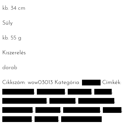
kb. 34 cm
Súly
kb. 55 g
Kiszerelés
darab
Cikkszám:
wow03013
Kategória:
Konyha
Címkék:
100% pamut
,
countryside
,
dekoráció
,
konyha
,
konyhai kiegészítő
,
lakásdekor
,
lakásdekoráció
,
tányéralátét
,
the WOW
,
újrahasznosítás
,
vintage
,
vintagestyle
,
zerowaste
,
zerowaste tippek