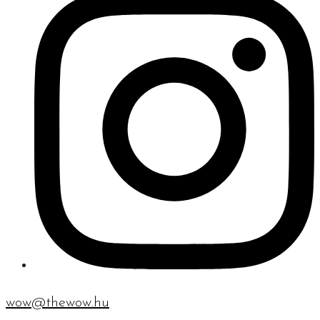
wow@thewow.hu