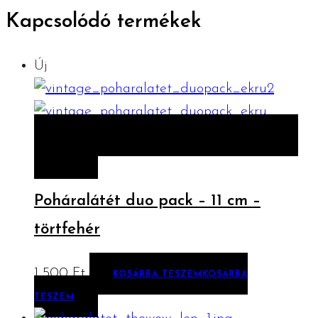
Kapcsolódó termékek
Új
ELŐNÉZET
KOSÁRBA TESZEM
KOSÁRBA
TESZEM
Poháralátét duo pack – 11 cm –
törtfehér
1 500
Ft
KOSÁRBA TESZEM
KOSÁRBA
TESZEM