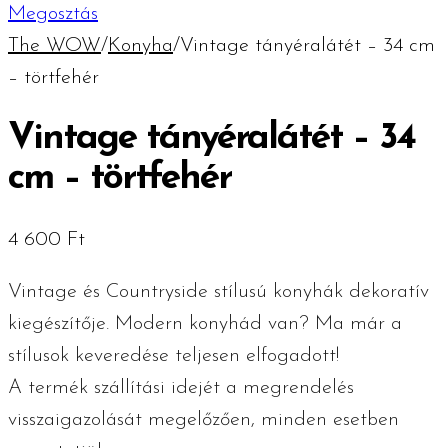
Megosztás
The WOW
/
Konyha
/
Vintage tányéralátét – 34 cm
– törtfehér
Vintage tányéralátét – 34
cm – törtfehér
4 600
Ft
Vintage és Countryside stílusú konyhák dekoratív
kiegészítője. Modern konyhád van? Ma már a
stílusok keveredése teljesen elfogadott!
A termék szállítási idejét a megrendelés
visszaigazolását megelőzően, minden esetben