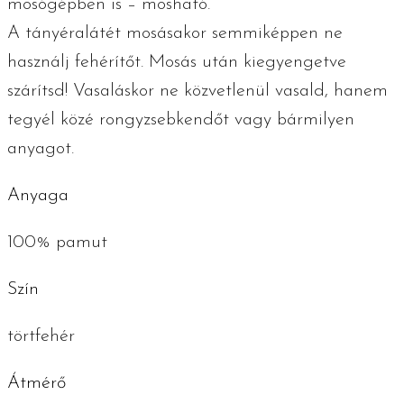
mosógépben is – mosható.
A tányéralátét mosásakor semmiképpen ne
használj fehérítőt. Mosás után kiegyengetve
szárítsd! Vasaláskor ne közvetlenül vasald, hanem
tegyél közé rongyzsebkendőt vagy bármilyen
anyagot.
Anyaga
100% pamut
Szín
törtfehér
Átmérő