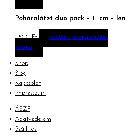
Poháralátét duo pack – 11 cm – len
1 500
Ft
KOSÁRBA TESZEM
KOSÁRBA
TESZEM
Shop
Blog
Kapcsolat
Impresszum
ÁSZF
Adatvédelem
Szállítás