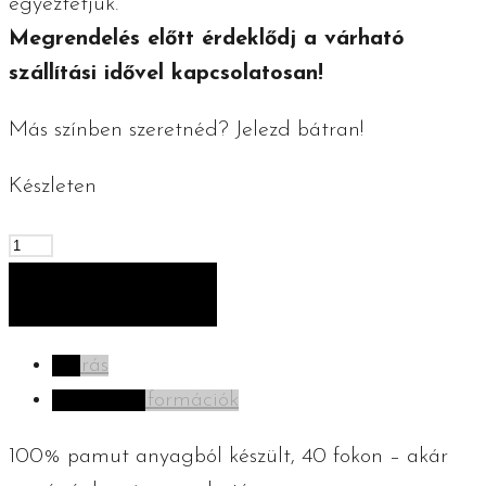
egyeztetjük.
Megrendelés előtt érdeklődj a várható
szállítási idővel kapcsolatosan!
Más színben szeretnéd? Jelezd bátran!
Készleten
Vintage
tányéralátét
KOSÁRBA TESZEM
-
34
Leírás
cm
További információk
-
törtfehér
100% pamut anyagból készült, 40 fokon – akár
mennyiség