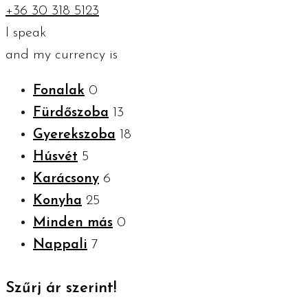
+36 30 318 5123
I speak
and my currency is
Fonalak
0
Fürdőszoba
13
Gyerekszoba
18
Húsvét
5
Karácsony
6
Konyha
25
Minden más
0
Nappali
7
Szűrj ár szerint!