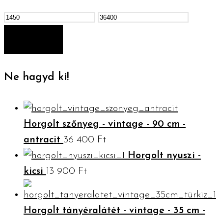
Min
Max
ár
ár
SZŰRÉS
Ne hagyd ki!
Horgolt szőnyeg - vintage - 90 cm -
antracit
36 400
Ft
Horgolt nyuszi -
kicsi
13 900
Ft
Horgolt tányéralátét - vintage - 35 cm -