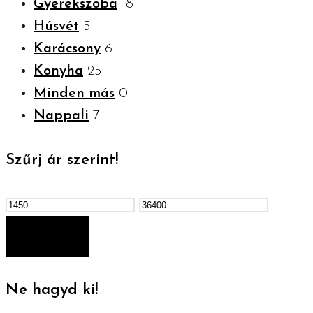
Gyerekszoba
18
Húsvét
5
Karácsony
6
Konyha
25
Minden más
0
Nappali
7
Szűrj ár szerint!
Min
Max
ár
ár
SZŰRÉS
Ne hagyd ki!