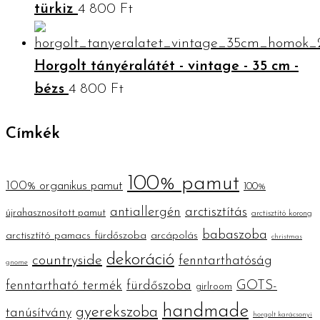
türkiz
4 800
Ft
Horgolt tányéralátét - vintage - 35 cm -
bézs
4 800
Ft
Címkék
100% pamut
100% organikus pamut
100%
antiallergén
arctisztítás
újrahasznosított pamut
arctisztító korong
babaszoba
arctisztító pamacs fürdőszoba
arcápolás
christmas
dekoráció
countryside
fenntarthatóság
gnome
fenntartható termék
fürdőszoba
GOTS-
girlroom
handmade
gyerekszoba
tanúsítvány
horgolt karácsonyi