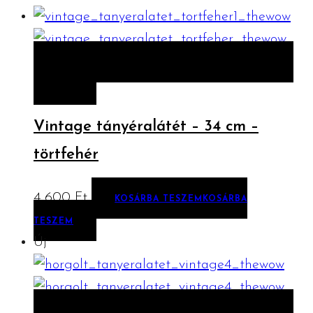
ELŐNÉZET
KOSÁRBA TESZEM
KOSÁRBA
TESZEM
Vintage tányéralátét – 34 cm –
törtfehér
4 600
Ft
KOSÁRBA TESZEM
KOSÁRBA
TESZEM
Új
ELŐNÉZET
KOSÁRBA TESZEM
KOSÁRBA