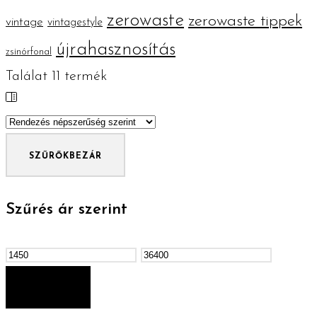
zerowaste
zerowaste tippek
vintage
vintagestyle
újrahasznosítás
zsinórfonal
Találat
11
termék
SZŰRŐK
BEZÁR
Szűrés ár szerint
Min
Max
ár
ár
SZŰRÉS