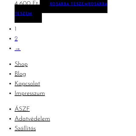
4 600
Ft
KOSÁRBA TESZEM
KOSÁRBA
TESZEM
1
2
→
Shop
Blog
Kapcsolat
Impresszum
ÁSZF
Adatvédelem
Szállítás