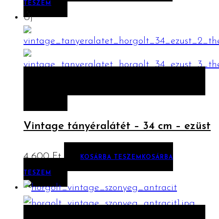
TESZEM
Új
ELŐNÉZET
KOSÁRBA TESZEM
KOSÁRBA
TESZEM
Vintage tányéralátét – 34 cm – ezüst
4 600
Ft
KOSÁRBA TESZEM
KOSÁRBA
TESZEM