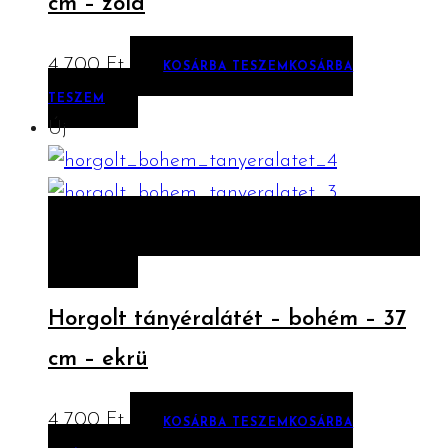
cm – zöld
4 700
Ft
KOSÁRBA TESZEM
KOSÁRBA
TESZEM
Új
ELŐNÉZET
KOSÁRBA TESZEM
KOSÁRBA
TESZEM
Horgolt tányéralátét – bohém – 37
cm – ekrü
4 700
Ft
KOSÁRBA TESZEM
KOSÁRBA