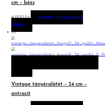
cm – bézs
4 800
Ft
KOSÁRBA TESZEM
KOSÁRBA
TESZEM
Új
ELŐNÉZET
KOSÁRBA TESZEM
KOSÁRBA
TESZEM
Vintage tányéralátét – 34 cm –
antracit