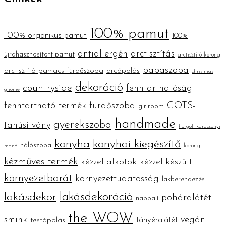
100% pamut
100% organikus pamut
100%
antiallergén
arctisztítás
újrahasznosított pamut
arctisztító korong
babaszoba
arctisztító pamacs fürdőszoba
arcápolás
christmas
dekoráció
countryside
fenntarthatóság
gnome
fenntartható termék
fürdőszoba
GOTS-
girlroom
handmade
gyerekszoba
tanúsítvány
horgolt karácsonyi
konyha
konyhai kiegészítő
hálószoba
korong
manó
kézműves termék
kézzel alkotok
kézzel készült
környezetbarát
környezettudatosság
lakberendezés
lakásdekoráció
lakásdekor
poháralátét
nappali
the WOW
smink
vegán
tányéralátét
testápolás