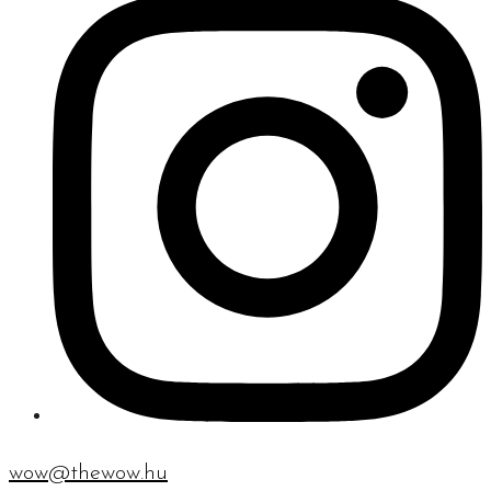
wow@thewow.hu