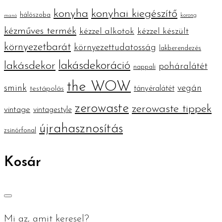
konyha
konyhai kiegészítő
hálószoba
korong
manó
kézműves termék
kézzel alkotok
kézzel készült
környezetbarát
környezettudatosság
lakberendezés
lakásdekoráció
lakásdekor
poháralátét
nappali
the WOW
smink
vegán
tányéralátét
testápolás
zerowaste
zerowaste tippek
vintage
vintagestyle
újrahasznosítás
zsinórfonal
Kosár
Mi az, amit keresel?