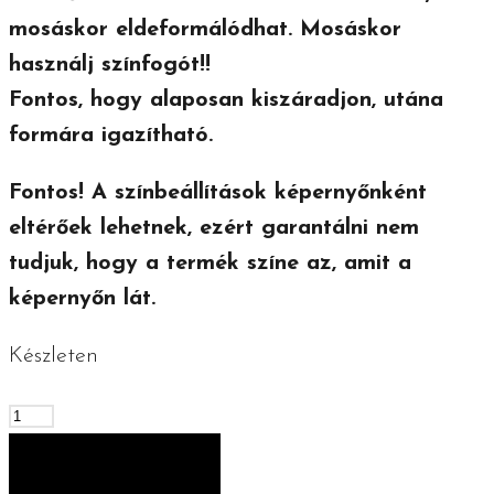
mosáskor eldeformálódhat. Mosáskor
használj színfogót!!
Fontos, hogy alaposan kiszáradjon, utána
formára igazítható.
Fontos! A színbeállítások képernyőnként
eltérőek lehetnek, ezért garantálni nem
tudjuk, hogy a termék színe az, amit a
képernyőn lát.
Készleten
Horgolt
húsvéti
KOSÁRBA TESZEM
piros