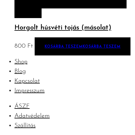
TESZEM
Horgolt húsvéti tojás (másolat)
800
Ft
KOSÁRBA TESZEM
KOSÁRBA TESZEM
Shop
Blog
Kapcsolat
Impresszum
ÁSZF
Adatvédelem
Szállítás