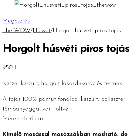
Megosztás
The WOW
/
Húsvét
/
Horgolt húsvéti piros tojás
Horgolt húsvéti piros tojás
950
Ft
Kézzel készült, horgolt lakásdekorációs termék.
A tojás 100% pamut fonalból készült, poliészter
tömőanyaggal van töltve.
Méret: kb. 6 cm
Kímélő mosással mosózsákban mosható, de