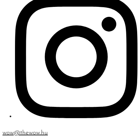
wow@thewow.hu