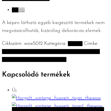
tojás
Leírás
mennyiség
A képen látható egyéb kiegészítő termékek nem
megvásárolhatók, kizárólag dekorációs elemek.
Cikkszám:
wow5012
Kategória:
Húsvét
Címke:
húsvét húsvéti tojás horgolt tojás horgolt tojás
kézműves termék vegyélhazait
Kapcsolódó termékek
Új