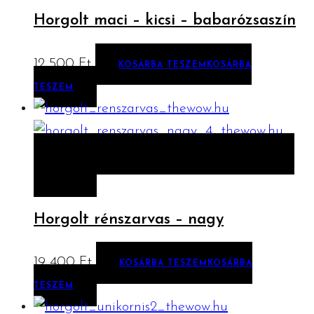
Horgolt maci – kicsi – babarózsaszín
12 500
Ft
KOSÁRBA TESZEM
KOSÁRBA
TESZEM
ELŐNÉZET
KOSÁRBA TESZEM
KOSÁRBA
TESZEM
Horgolt rénszarvas – nagy
19 400
Ft
KOSÁRBA TESZEM
KOSÁRBA
TESZEM