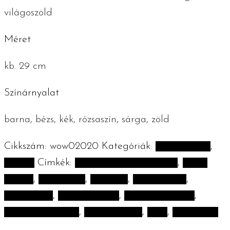
világoszöld
Méret
kb. 29 cm
Színárnyalat
barna, bézs, kék, rózsaszín, sárga, zöld
Cikkszám:
wow02020
Kategóriák:
Gyerekszoba
,
Húsvét
Címkék:
100% organikus pamut
,
100%
pamut
,
babaszoba
,
girlroom
,
gyerekszoba
,
handmade
,
horgolt nyuszi
,
kézműves nyuszi
,
kézműves termék
,
kézzel készült
,
tacsi
,
the WOW