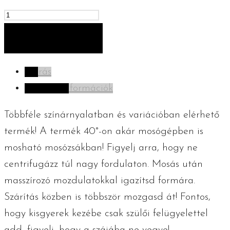
Horgolt
nyuszi
KOSÁRBA TESZEM
-
kicsi
Leírás
mennyiség
További információk
Többféle színárnyalatban és variációban elérhető
termék! A termék 40°-on akár mosógépben is
mosható mosózsákban! Figyelj arra, hogy ne
centrifugázz túl nagy fordulaton. Mosás után
masszírozó mozdulatokkal igazítsd formára.
Szárítás közben is többször mozgasd át! Fontos,
hogy kisgyerek kezébe csak szülői felügyelettel