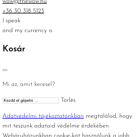
wow@thewow.hu
+36 30 318 5123
I speak
and my currency is
Kosár
Mi az, amit keresel?
Törlés
Adatvédelmi tájékoztatónkban
megtalálod, hogy
mit teszünk adataid védelme érdekében.
Webáruházunkban cookie-kat használunk a jobb