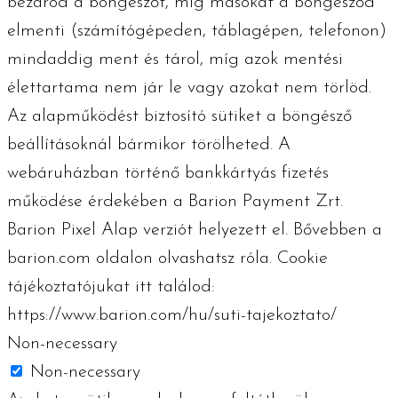
bezárod a böngészőt, míg másokat a böngésződ
elmenti (számítógépeden, táblagépen, telefonon)
mindaddig ment és tárol, míg azok mentési
élettartama nem jár le vagy azokat nem törlöd.
Az alapműködést biztosító sütiket a böngésző
beállításoknál bármikor törölheted. A
webáruházban történő bankkártyás fizetés
működése érdekében a Barion Payment Zrt.
Barion Pixel Alap verziót helyezett el. Bővebben a
barion.com oldalon olvashatsz róla. Cookie
tájékoztatójukat itt találod:
https://www.barion.com/hu/suti-tajekoztato/
Non-necessary
Non-necessary