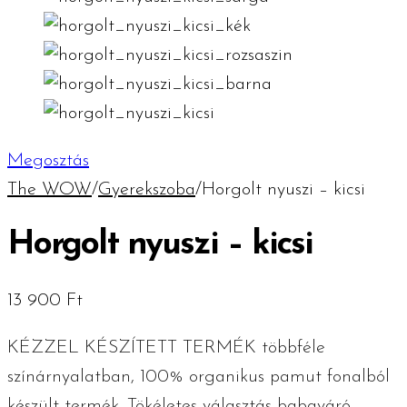
Megosztás
The WOW
/
Gyerekszoba
/
Horgolt nyuszi – kicsi
Horgolt nyuszi – kicsi
13 900
Ft
KÉZZEL KÉSZÍTETT TERMÉK többféle
színárnyalatban, 100% organikus pamut fonalból
készült termék. Tökéletes választás babaváró