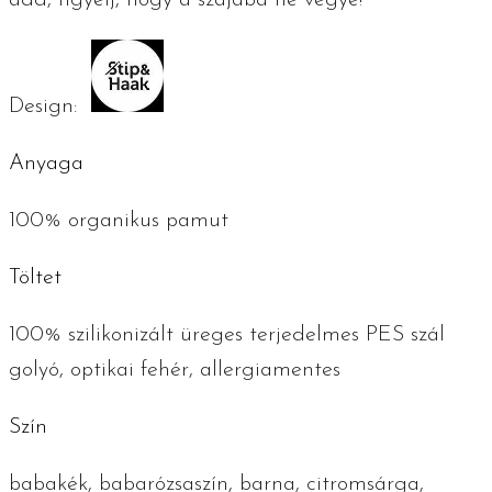
add, figyelj, hogy a szájába ne vegye!
Design:
Anyaga
100% organikus pamut
Töltet
100% szilikonizált üreges terjedelmes PES szál
golyó, optikai fehér, allergiamentes
Szín
babakék, babarózsaszín, barna, citromsárga,