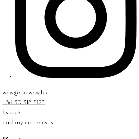
wow@thewow.hu
+36 30 318 5123
I speak
and my currency is