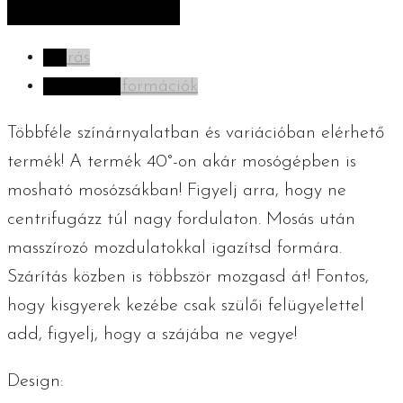
mennyiség
Leírás
További információk
Többféle színárnyalatban és variációban elérhető
termék! A termék 40°-on akár mosógépben is
mosható mosózsákban! Figyelj arra, hogy ne
centrifugázz túl nagy fordulaton. Mosás után
masszírozó mozdulatokkal igazítsd formára.
Szárítás közben is többször mozgasd át! Fontos,
hogy kisgyerek kezébe csak szülői felügyelettel
add, figyelj, hogy a szájába ne vegye!
Design: