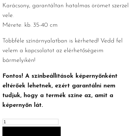
Karácsony, garantáltan hatalmas örömet szerzel
vele.
Mérete: kb. 35-40 cm
Többféle színárnyalatban is kérheted! Vedd fel
velem a kapcsolatot az elérhetőségeim
bármelyikén!
Fontos! A színbeállítások képernyőnként
eltérőek lehetnek, ezért garantálni nem
tudjuk, hogy a termék színe az, amit a
képernyőn lát.
Horgolt
kaméleon
KOSÁRBA TESZEM