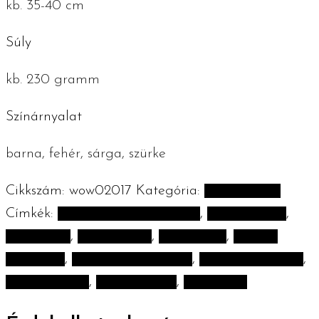
kb. 35-40 cm
Súly
kb. 230 gramm
Színárnyalat
barna, fehér, sárga, szürke
Cikkszám:
wow02017
Kategória:
Gyerekszoba
Címkék:
100% organikus pamut
,
100% pamut
,
babaszoba
,
gyerekszoba
,
handmade
,
horgolt
kaméleon
,
kézműves kaméleon
,
kézműves termék
,
kézzel alkotok
,
kézzel készült
,
the WOW