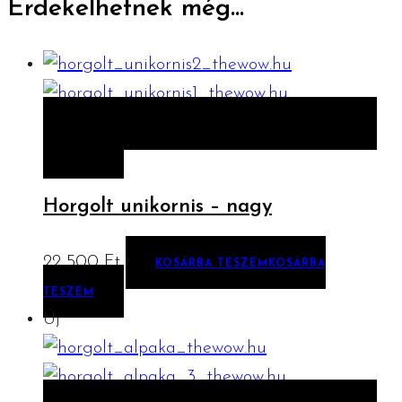
Érdekelhetnek még…
ELŐNÉZET
KOSÁRBA TESZEM
KOSÁRBA
TESZEM
Horgolt unikornis – nagy
22 500
Ft
KOSÁRBA TESZEM
KOSÁRBA
TESZEM
Új