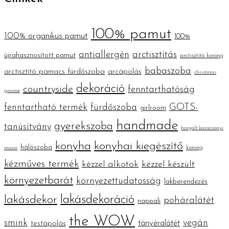
100% pamut
100% organikus pamut
100%
antiallergén
arctisztítás
újrahasznosított pamut
arctisztító korong
babaszoba
arctisztító pamacs fürdőszoba
arcápolás
christmas
dekoráció
countryside
fenntarthatóság
gnome
fenntartható termék
fürdőszoba
GOTS-
girlroom
handmade
gyerekszoba
tanúsítvány
horgolt karácsonyi
konyha
konyhai kiegészítő
hálószoba
korong
manó
kézműves termék
kézzel alkotok
kézzel készült
környezetbarát
környezettudatosság
lakberendezés
lakásdekoráció
lakásdekor
poháralátét
nappali
the WOW
smink
vegán
tányéralátét
testápolás