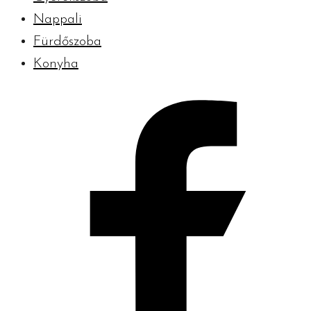
Nappali
Fürdőszoba
Konyha