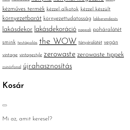
kézműves termék
kézzel alkotok
kézzel készült
környezetbarát
környezettudatosság
lakberendezés
lakásdekoráció
lakásdekor
poháralátét
nappali
the WOW
smink
vegán
tányéralátét
testápolás
zerowaste
zerowaste tippek
vintage
vintagestyle
újrahasznosítás
zsinórfonal
Kosár
Mi az, amit keresel?