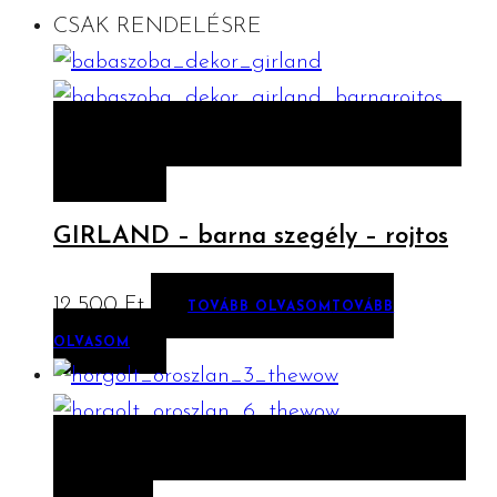
CSAK RENDELÉSRE
ELŐNÉZET
TOVÁBB OLVASOM
TOVÁBB
OLVASOM
GIRLAND – barna szegély – rojtos
12 500
Ft
TOVÁBB OLVASOM
TOVÁBB
OLVASOM
ELŐNÉZET
KOSÁRBA TESZEM
KOSÁRBA
TESZEM