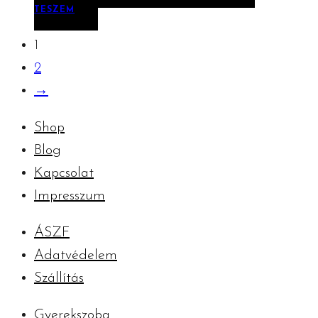
TESZEM
1
2
→
Shop
Blog
Kapcsolat
Impresszum
ÁSZF
Adatvédelem
Szállítás
Gyerekszoba