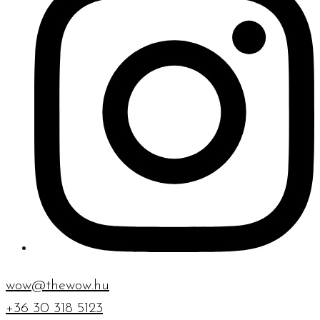
wow@thewow.hu
+36 30 318 5123