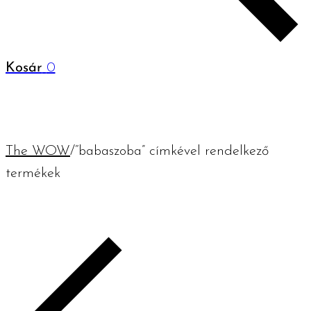
Kosár
0
The WOW
/
“babaszoba” címkével rendelkező
termékek