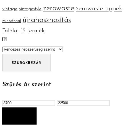
zerowaste
zerowaste tippek
vintage
vintagestyle
újrahasznosítás
zsinórfonal
Találat
15
termék
SZŰRŐK
BEZÁR
Szűrés ár szerint
Min
Max
ár
ár
SZŰRÉS