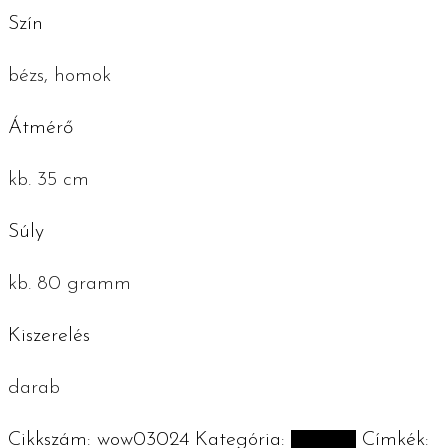
Szín
bézs, homok
Átmérő
kb. 35 cm
Súly
kb. 80 gramm
Kiszerelés
darab
Cikkszám:
wow03024
Kategória:
Konyha
Címkék: