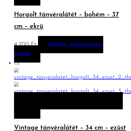
Horgolt tányéralátét – bohém – 37
cm – ekrü
4 700
Ft
KOSÁRBA TESZEM
KOSÁRBA
TESZEM
Új
ELŐNÉZET
KOSÁRBA TESZEM
KOSÁRBA
TESZEM
Vintage tányéralátét – 34 cm – ezüst