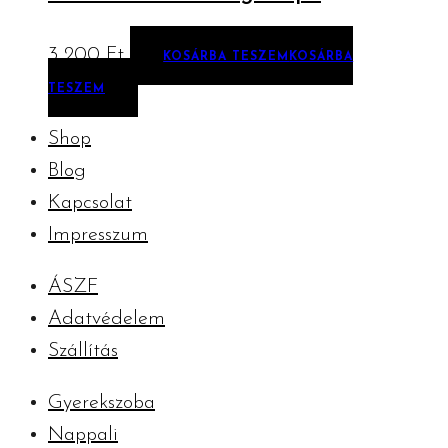
3 200
Ft
KOSÁRBA TESZEM
KOSÁRBA
TESZEM
Shop
Blog
Kapcsolat
Impresszum
ÁSZF
Adatvédelem
Szállítás
Gyerekszoba
Nappali