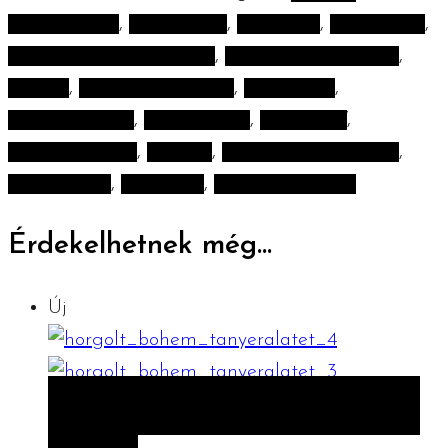
100% pamut
,
countryside
,
dekoráció
,
handmade
,
handmade tányéralátét
,
horgolt tányéralátét
,
konyha
,
konyhai kiegészítő
,
lakásdekor
,
lakásdekoráció
,
tányéralátét
,
the WOW
,
újrahasznosítás
,
vintage
,
vintage tányéralátét
,
vintagestyle
,
zerowaste
,
zerowaste tippek
Érdekelhetnek még…
Új
ELŐNÉZET
KOSÁRBA TESZEM
KOSÁRBA
TESZEM