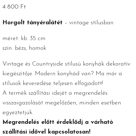
4 800
Ft
Horgolt tányéralátét
– vintage stílusban
méret: kb. 35 cm
szín: bézs, homok
Vintage és Countryside stílusú konyhák dekoratív
kiegészítője. Modern konyhád van? Ma már a
stílusok keveredése teljesen elfogadott!
A termék szállítási idejét a megrendelés
visszaigazolását megelőzően, minden esetben
egyeztetjük.
Megrendelés előtt érdeklődj a várható
szállítási idővel kapcsolatosan!