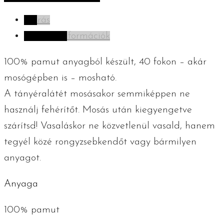
vintage
Leírás
-
További információk
35
cm
100% pamut anyagból készült, 40 fokon – akár
-
mosógépben is – mosható.
bézs
A tányéralátét mosásakor semmiképpen ne
mennyiség
használj fehérítőt. Mosás után kiegyengetve
szárítsd! Vasaláskor ne közvetlenül vasald, hanem
tegyél közé rongyzsebkendőt vagy bármilyen
anyagot.
Anyaga
100% pamut