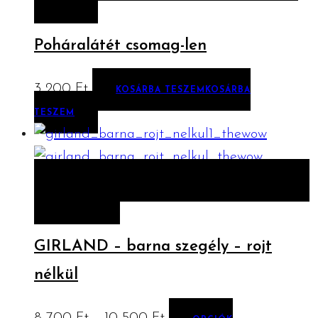
TESZEM
Poháralátét csomag-len
3 200
Ft
KOSÁRBA TESZEM
KOSÁRBA
TESZEM
ELŐNÉZET
OPCIÓK VÁLASZTÁSA
OPCIÓK
VÁLASZTÁSA
GIRLAND – barna szegély – rojt
nélkül
Ártartomány: