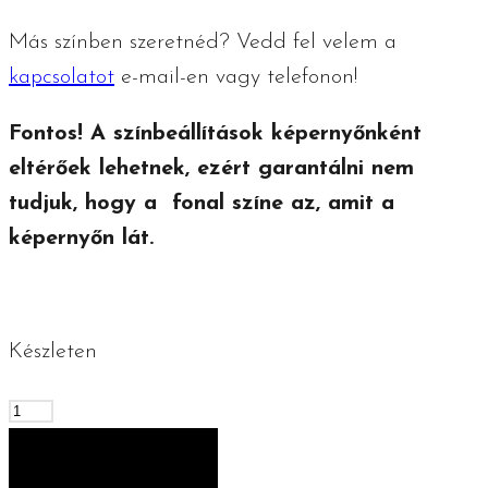
Más színben szeretnéd? Vedd fel velem a
kapcsolatot
e-mail-en vagy telefonon!
Fontos! A színbeállítások képernyőnként
eltérőek lehetnek, ezért garantálni nem
tudjuk, hogy a fonal színe az, amit a
képernyőn lát.
Készleten
Horgolt
tányéralátét
KOSÁRBA TESZEM
-