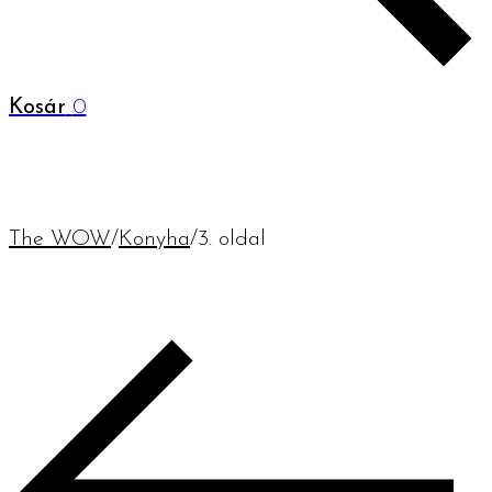
Kosár
0
The WOW
/
Konyha
/
3. oldal