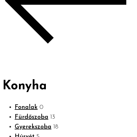
Konyha
Fonalak
0
Fürdőszoba
13
Gyerekszoba
18
Húsvét
5