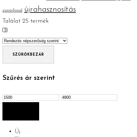
újrahasznosítás
zsinórfonal
Találat
25
termék
SZŰRŐK
BEZÁR
Szűrés ár szerint
Min
Max
ár
ár
SZŰRÉS
Új