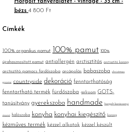
Horgolt tányéralátét - vintage - 35 cm -
bézs
4 800
Ft
Címkék
100% pamut
100% organikus pamut
100%
antiallergén
arctisztítás
újrahasznosított pamut
arctisztító korong
babaszoba
arctisztító pamacs fürdőszoba
arcápolás
christmas
dekoráció
countryside
fenntarthatóság
gnome
fenntartható termék
fürdőszoba
GOTS-
girlroom
handmade
gyerekszoba
tanúsítvány
horgolt karácsonyi
konyha
konyhai kiegészítő
hálószoba
korong
manó
kézműves termék
kézzel alkotok
kézzel készült