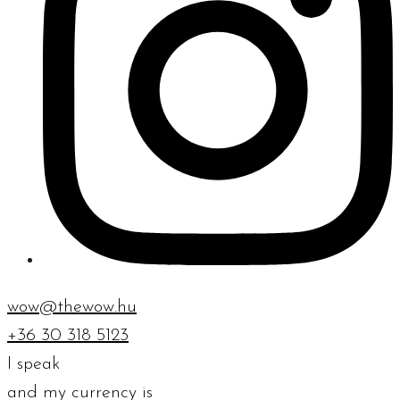
wow@thewow.hu
+36 30 318 5123
I speak
and my currency is