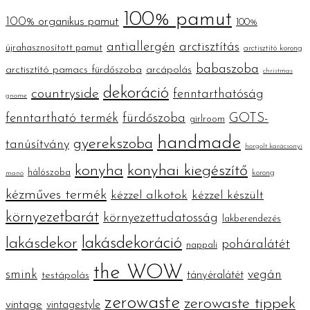
100% pamut
100% organikus pamut
100%
antiallergén
arctisztítás
újrahasznosított pamut
arctisztító korong
babaszoba
arctisztító pamacs fürdőszoba
arcápolás
christmas
dekoráció
countryside
fenntarthatóság
gnome
fenntartható termék
fürdőszoba
GOTS-
girlroom
handmade
gyerekszoba
tanúsítvány
horgolt karácsonyi
konyha
konyhai kiegészítő
hálószoba
korong
manó
kézműves termék
kézzel alkotok
kézzel készült
környezetbarát
környezettudatosság
lakberendezés
lakásdekoráció
lakásdekor
poháralátét
nappali
the WOW
smink
vegán
tányéralátét
testápolás
zerowaste
zerowaste tippek
vintage
vintagestyle