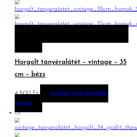
ELŐNÉZET
KOSÁRBA TESZEM
KOSÁRBA
TESZEM
Horgolt tányéralátét – vintage – 35
cm – bézs
4 800
Ft
KOSÁRBA TESZEM
KOSÁRBA
TESZEM
Új