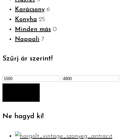
Karácsony
6
Konyha
25
Minden más
0
Nappali
7
Szűrj ár szerint!
Min
Max
ár
ár
SZŰRÉS
Ne hagyd ki!