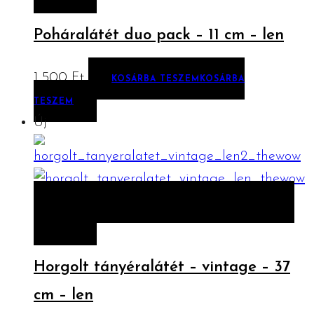
Poháralátét duo pack – 11 cm – len
1 500
Ft
KOSÁRBA TESZEM
KOSÁRBA
TESZEM
Új
ELŐNÉZET
KOSÁRBA TESZEM
KOSÁRBA
TESZEM
Horgolt tányéralátét – vintage – 37
cm – len