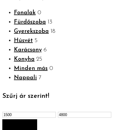
Fonalak
0
Fürdőszoba
13
Gyerekszoba
18
Húsvét
5
Karácsony
6
Konyha
25
Minden más
0
Nappali
7
Szűrj ár szerint!
Min
Max
ár
ár
SZŰRÉS