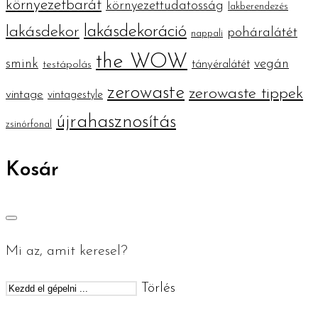
környezetbarát
környezettudatosság
lakberendezés
lakásdekoráció
lakásdekor
poháralátét
nappali
the WOW
smink
vegán
tányéralátét
testápolás
zerowaste
zerowaste tippek
vintage
vintagestyle
újrahasznosítás
zsinórfonal
Kosár
Mi az, amit keresel?
Törlés