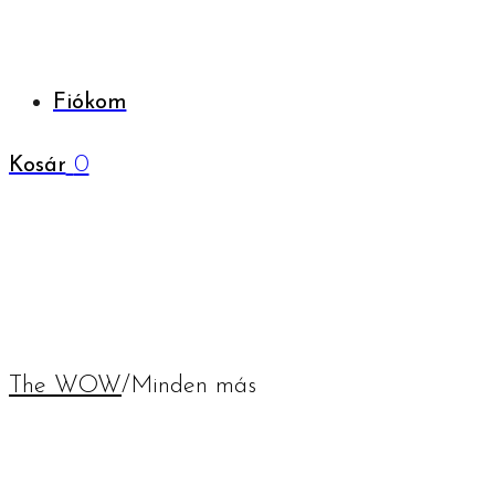
Fiókom
0
Kosár
The WOW
/
Minden más