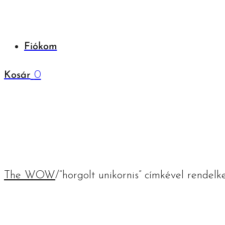
Fiókom
0
Kosár
The WOW
/
“horgolt unikornis” címkével rendel