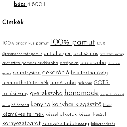
bézs
4 800
Ft
Címkék
100% pamut
100% organikus pamut
100%
antiallergén
arctisztítás
újrahasznosított pamut
arctisztító korong
babaszoba
arctisztító pamacs fürdőszoba
arcápolás
christmas
dekoráció
countryside
fenntarthatóság
gnome
fenntartható termék
fürdőszoba
GOTS-
girlroom
handmade
gyerekszoba
tanúsítvány
horgolt karácsonyi
konyha
konyhai kiegészítő
hálószoba
korong
manó
kézműves termék
kézzel alkotok
kézzel készült
környezetbarát
környezettudatosság
lakberendezés