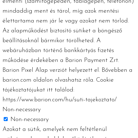
elmenti (számítógépeden, táblagépen, telefonon)
mindaddig ment és tárol, míg azok mentési
élettartama nem jár le vagy azokat nem törlöd.
Az alapműködést biztosító sütiket a böngésző
beállításoknál bármikor törölheted. A
webáruházban történő bankkártyás fizetés
működése érdekében a Barion Payment Zrt.
Barion Pixel Alap verziót helyezett el. Bővebben a
barion.com oldalon olvashatsz róla. Cookie
tájékoztatójukat itt találod:
https://www.barion.com/hu/suti-tajekoztato/
Non-necessary
Non-necessary
Azokat a sütik, amelyek nem feltétlenül