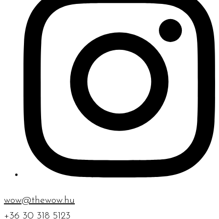
wow@thewow.hu
+36 30 318 5123