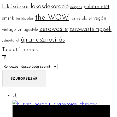
lakásdekoráció
lakásdekor
poháralátét
nappali
the WOW
smink
vegán
tányéralátét
testápolás
zerowaste
zerowaste tippek
vintage
vintagestyle
újrahasznosítás
zsinórfonal
Találat
1
termék
SZŰRŐK
BEZÁR
Új
ELŐNÉZET
KOSÁRBA TESZEM
KOSÁRBA