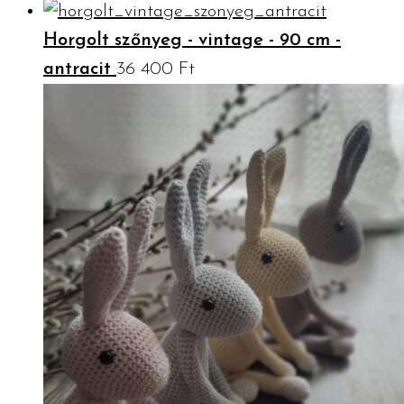
Horgolt szőnyeg - vintage - 90 cm -
antracit
36 400
Ft