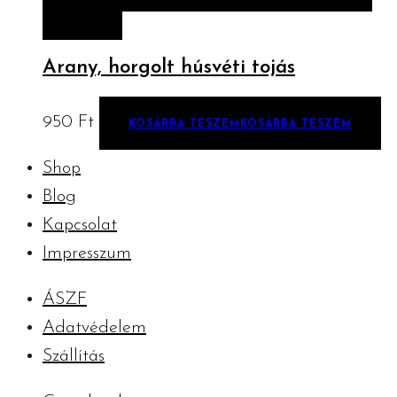
TESZEM
Arany, horgolt húsvéti tojás
950
Ft
KOSÁRBA TESZEM
KOSÁRBA TESZEM
Shop
Blog
Kapcsolat
Impresszum
ÁSZF
Adatvédelem
Szállítás