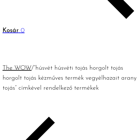
Kosár
0
The WOW
/
“húsvét húsvéti tojás horgolt tojás
horgolt tojás kézműves termék vegyélhazait arany
tojás” címkével rendelkező termékek