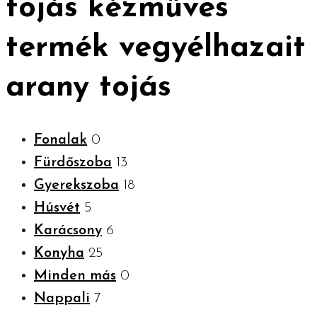
tojás kézműves
termék vegyélhazait
arany tojás
Fonalak
0
Fürdőszoba
13
Gyerekszoba
18
Húsvét
5
Karácsony
6
Konyha
25
Minden más
0
Nappali
7