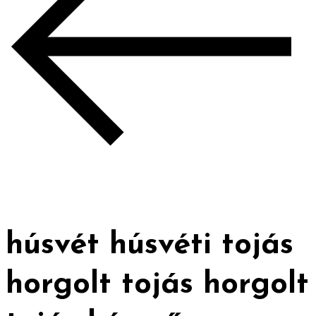
húsvét húsvéti tojás
horgolt tojás horgolt