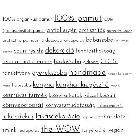
100% pamut
100% organikus pamut
100%
antiallergén
arctisztítás
újrahasznosított pamut
arctisztító korong
babaszoba
arctisztító pamacs fürdőszoba
arcápolás
christmas
dekoráció
countryside
fenntarthatóság
gnome
fenntartható termék
fürdőszoba
GOTS-
girlroom
handmade
gyerekszoba
tanúsítvány
horgolt karácsonyi
konyha
konyhai kiegészítő
hálószoba
korong
manó
kézműves termék
kézzel alkotok
kézzel készült
környezetbarát
környezettudatosság
lakberendezés
lakásdekoráció
lakásdekor
poháralátét
nappali
the WOW
smink
vegán
tányéralátét
testápolás